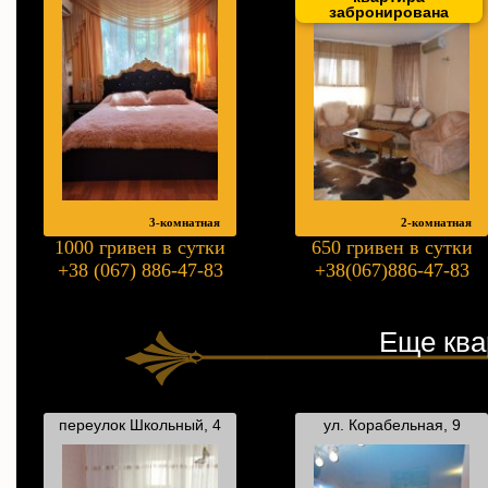
забронирована
3-комнатная
2-комнатная
1000 гривен в сутки
650 гривен в сутки
+38 (067) 886-47-83
+38(067)886-47-83
Еще ква
переулок Школьный, 4
ул. Корабельная, 9