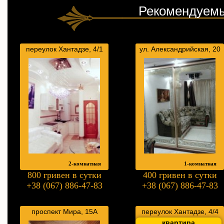
Рекомендуемы
переулок Хантадзе, 4/1
ул. Александрийская, 20
2-комнатная
1-комнатная
800 гривен в сутки
400 гривен в сутки
+38 (067) 886-47-83
+38 (067) 886-47-83
проспект Мира, 15А
переулок Хантадзе, 4/4
квартира