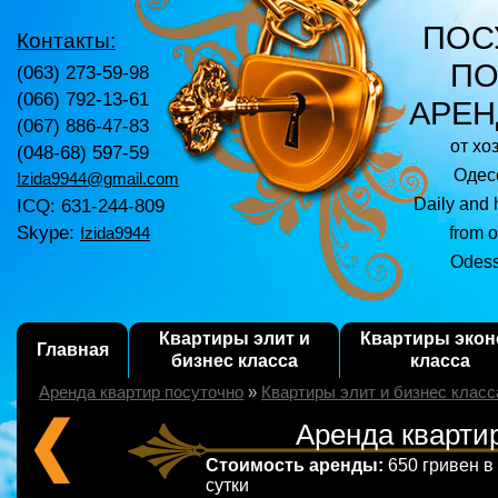
ПОС
Контакты:
ПО
(063) 273-59-98
(066) 792-13-61
АРЕН
(067) 886-47-83
от хо
(048-68) 597-59
Одесс
Izida9944@gmail.com
ICQ: 631-244-809
Daily and 
Skype:
from o
Izida9944
Odess
Квартиры элит и
Квартиры эко
Главная
бизнес класса
класса
Аренда квартир посуточно
»
Квартиры элит и бизнес класс
Аренда квартир
Стоимость аренды:
650 гривен в
сутки